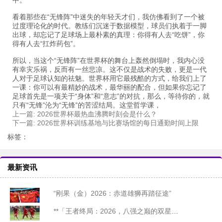
中。
看着那些在“无锋阵”中迷失的年轻天才们，我仿佛看到了一个被
过度理论化的时代。教练们沉迷于数据模型，球员们执着于一脚
出球，却忘记了足球场上最朴素的真理：你得有人去“吃饼”，你
得有人去“扛炸药包”。
所以，当这个“无锋阵”在世界杯的舞台上轰然倒塌时，我内心没
有幸灾乐祸，反而有一丝悲凉。这不仅是战术的失败，更是一代
人对于足球认知的祛魅。世界杯用它最残酷的方式，给我们上了
一课：你可以有最精妙的战术，最华丽的配合，但如果你忘记了
足球首先是一项关于“身体”和“意志”的对抗，那么，等待你的，就
只有“无锋”沦为“无锋”的苦涩结局。这堂哲学课，
上一篇:
2026世界杯最热血沸腾时刻会是什么？
下一篇:
2026世界杯训练基地与比赛场馆的每日通勤时间上限
标签：
最新资讯
“刚果（金）2026：赤道雄狮再踏征途”
**「王者终局：2026，八强之巅的双星陨落」**