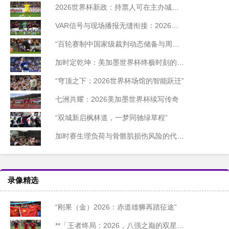
2026世界杯新政：持票人可在主办城市免费乘坐公交
VAR信号与现场播报无缝衔接：2026世界杯北美赛区技术前瞻
“百轮赛制中国家级裁判动态储备与周期迭代模型研究”
加时定乾坤：美加墨世界杯终极时刻的胜负密码
“穹顶之下：2026世界杯场馆的智能跃迁”
七洲共耀：2026美加墨世界杯续写传奇
“双城新启枫林道，一梦同驰绿草程”
加时赛生理负荷与骨骼肌损伤风险的代谢机制研究——基于2026世界杯备战周期的实证分析
录像精选
“刚果（金）2026：赤道雄狮再踏征途”
**「王者终局：2026，八强之巅的双星陨落」**