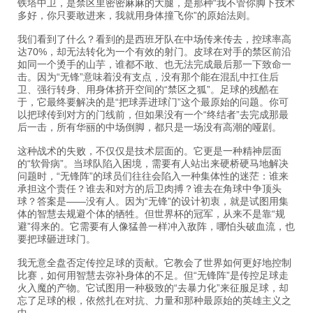
铁塔中卫，是禁区里密密麻麻的大腿，是那种“我不管你脚下技术
多好，你只要敢进来，我就用身体撞飞你”的原始法则。
我们看到了什么？看到的是西班牙队在中场传来传去，控球率高
达70%，却无法转化为一个有效的射门。皮球在对手的禁区前沿
如同一个烫手的山芋，谁都不敢、也无法完成最后那一下致命一
击。因为“无锋”意味着没有支点，没有那个能在混乱中扛住后
卫、强行转身、用身体挤开空间的“禁区之狐”。足球的残酷在
于，它最终要解决的是“把球弄进球门”这个最原始的问题。你可
以把球传到对方的门线前，但如果没有一个“终结者”去完成那最
后一击，所有华丽的中场倒脚，都只是一场没有高潮的哑剧。
这种战术的失败，不仅仅是技术层面的。它更是一种精神层面
的“软骨病”。当球队陷入困境，需要有人站出来硬桥硬马地解决
问题时，“无锋阵”的球员们往往会陷入一种集体性的迷茫：谁来
承担这个责任？谁去和对方的后卫肉搏？谁去在角球中争顶头
球？答案是——没有人。因为“无锋”的设计初衷，就是试图用集
体的智慧去规避个体的牺牲。但世界杯的冠军，从来不是靠“规
避”得来的。它需要有人像猛兽一样冲入敌阵，哪怕头破血流，也
要把球砸进球门。
我无意全盘否定传控足球的贡献。它教会了世界如何更好地控制
比赛，如何用智慧去弥补身体的不足。但“无锋阵”是传控足球走
火入魔的产物。它试图用一种极致的“去暴力化”来征服足球，却
忘了足球的根，依然扎在对抗、力量和那种最原始的英雄主义之