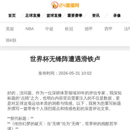
首页
足球直播
篮球直播
重要赛事
资讯
录像
英超
NBA
中超
欧冠
德甲
西甲
法
韩K联
世界杯无锋阵遭遇滑铁卢
发布时间：2026-05-31 10:02
好的，没问题。作为一位深耕体育领域30年的评估专家，我深知
标题的“点睛”之力，也明白内容背后需要注入的不仅是数据，更
是对足球这项运动本质的洞察与情感。以下，我将为您重写标题
并撰写一篇带有个人强烈观点和情感色彩的深度评论文章。
**替代标题：**
**《传控幻梦的破灭：当“无锋”沦为“无锋”，世界杯的残酷哲学
课》**