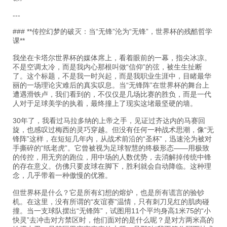
---
### **传控幻梦的破灭：当“无锋”沦为“无锋”，世界杯的残酷哲学
课**
我坐在卡塔尔世界杯的媒体席上，看着眼前的一幕，指尖冰凉。
不是空调太冷，而是我内心那根叫做“信仰”的弦，被生生扯断
了。这个标题，不是我一时兴起，而是我职业生涯中，目睹最华
丽的一场理论灾难后的真实叹息。当“无锋阵”在世界杯的舞台上
遭遇滑铁卢，我们看到的，不仅仅是几场比赛的胜负，而是一代
人对于足球美学的执着，最终撞上了现实这堵最坚硬的墙。
30年了，我看过马拉多纳的上帝之手，见证过齐达内的马赛回
旋，也感叹过梅西的灵巧穿越。但没有任何一种战术思潮，像“无
锋阵”这样，在短短几年内，从战术前沿的“圣杯”，迅速沦为被对
手撕碎的“纸老虎”。它曾被视为足球智慧的终极形态——用极致
的传控，用无穷的跑位，用中场的人数优势，去消解掉传统中锋
的存在意义。仿佛只要皮球在脚下，胜利就会自动降临。这种理
念，几乎带着一种傲慢的优雅。
但世界杯是什么？它是所有幻想的熔炉，也是所有谎言的验钞
机。在这里，没有所谓的“友谊赛”温情，只有刺刀见红的肌肉碰
撞。当一支球队摆出“无锋阵”，试图用11个平均身高1米75的“小
快灵”去冲击对方禁区时，他们面对的是什么呢？是对方两米高的