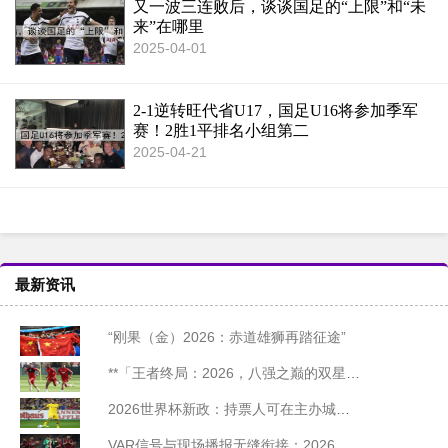
又一波三连败后，谈谈国足的“上限”和“未
来”在哪里
2025-04-01
2-1逆转旺代省U17，国足U16将参加季军
赛！2胜1平排名小组第二
2025-04-21
最新资讯
“刚果（金）2026：赤道雄狮再踏征途”
**「王者终局：2026，八强之巅的双星陨落」**
2026世界杯新政：持票人可在主办城市免费乘坐公交
VAR信号与现场播报无缝衔接：2026世界杯北美赛区技术前瞻