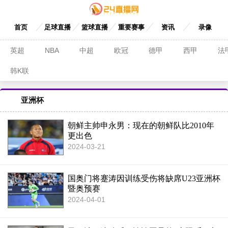
首页
足球直播
篮球直播
重要赛事
资讯
录像
英超
NBA
中超
欧冠
德甲
西甲
法
韩K联
亚洲杯
朝鲜主帅申永男：现在的朝鲜队比2010年
更出色
2024-03-21
国奥门将蹇涛因训练受伤将缺席U23亚洲杯
暨奥预赛
2024-04-01