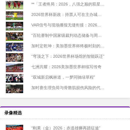
**「王者终局：2026，八强之巅的双星陨落」**
2026世界杯新政：持票人可在主办城市免费乘坐公交
VAR信号与现场播报无缝衔接：2026世界杯北美赛区技术前瞻
“百轮赛制中国家级裁判动态储备与周期迭代模型研究”
加时定乾坤：美加墨世界杯终极时刻的胜负密码
“穹顶之下：2026世界杯场馆的智能跃迁”
七洲共耀：2026美加墨世界杯续写传奇
“双城新启枫林道，一梦同驰绿草程”
加时赛生理负荷与骨骼肌损伤风险的代谢机制研究——基于2026世界杯备战周期的实证分析
录像精选
“刚果（金）2026：赤道雄狮再踏征途”