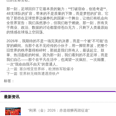
出的生命赞歌。
那一刻，足球回归了它最本质的魅力：**打破宿命，创造奇迹**。
48支球队的扩容，带来的不是质量的下降，而是梦想的扩容。它
给了那些在足球世界边缘挣扎的国家一个舞台，让他们有机会向
全世界宣告：我们虽然渺小，但我们敢于燃烧。那一刻，所有关
于商业、政治、数据的讨论都显得苍白无力，只剩下人类最原始
的情感在球场上空回荡。
2026年，我期待的不是一场完美的决赛，而是一个被“不可能”击
穿的瞬间。当那个名不见经传的小伙子，用一脚世界波，把整个
旧世界的秩序轰得粉碎时，那就是我们所有人，最该起立、鼓
掌、热泪盈眶的时候。因为那一刻，我们看到的不是足球，而是
我们自己——那个在平凡生活中，也渴望一次疯狂、一次颠覆、
一次“我命由我不由天”的普通人。
上一篇:
塞尔维亚世界杯，欧洲铁军盼爆冷
下一篇:
世界杯无锋阵遭遇滑铁卢
标签：
最新资讯
“刚果（金）2026：赤道雄狮再踏征途”