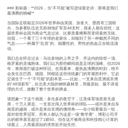
### 新标题：**2026，当“不可能”被写进绿茵史诗：那将是我们
最沸腾的呐喊**
当国际足联敲定2026年世界杯由美国、加拿大、墨西哥三国联
办，当参赛队伍史无前例地扩军至48支时，很多人都在担忧：这
届世界杯会因为商业气息过浓、比赛质量稀释而变得索然无味。
但我，一个看了三十年球的老家伙，却嗅到了另一种截然不同的
气息——一种属于“乱世”的、颠覆性的、野性的热血正在暗流涌
动。
我们总在怀念过去：马拉多纳的上帝之手、齐达内的惊世一顶、
格罗索的灵魂附体。我们以为那些瞬间就是足球的顶峰。但2026
年，将彻底打破这种怀旧。在我看来，最热血沸腾的时刻，绝不
会发生在巴西、德国、阿根廷这些传统豪门的常规胜利中。它必
定诞生于一个“不可能”的剧本里——比如，一支来自亚洲或非洲
的“48强新军”，在北美大陆的钢铁森林里，用最原始、最不讲道
理的方式，掀翻了整个世界的牌桌。
请想象一下这个画面：多伦多的夜空下，泛美体育场里座无虚
席，十万人屏息。一支首次闯入世界杯的球队——或许是来自东
南亚的越南，或许是来自非洲的佛得角——在小组赛最后一轮，
面对前世界冠军。所有人都认为这是一场“教学赛”，博彩公司开
出的赔率甚至超过了1赔50。但在这片被商业和科技精心计算的
绿茵上，人类最原始的求胜欲开始失控。