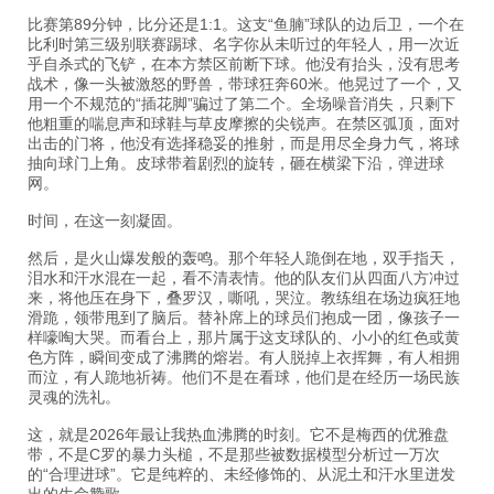
比赛第89分钟，比分还是1:1。这支“鱼腩”球队的边后卫，一个在
比利时第三级别联赛踢球、名字你从未听过的年轻人，用一次近
乎自杀式的飞铲，在本方禁区前断下球。他没有抬头，没有思考
战术，像一头被激怒的野兽，带球狂奔60米。他晃过了一个，又
用一个不规范的“插花脚”骗过了第二个。全场噪音消失，只剩下
他粗重的喘息声和球鞋与草皮摩擦的尖锐声。在禁区弧顶，面对
出击的门将，他没有选择稳妥的推射，而是用尽全身力气，将球
抽向球门上角。皮球带着剧烈的旋转，砸在横梁下沿，弹进球
网。
时间，在这一刻凝固。
然后，是火山爆发般的轰鸣。那个年轻人跪倒在地，双手指天，
泪水和汗水混在一起，看不清表情。他的队友们从四面八方冲过
来，将他压在身下，叠罗汉，嘶吼，哭泣。教练组在场边疯狂地
滑跪，领带甩到了脑后。替补席上的球员们抱成一团，像孩子一
样嚎啕大哭。而看台上，那片属于这支球队的、小小的红色或黄
色方阵，瞬间变成了沸腾的熔岩。有人脱掉上衣挥舞，有人相拥
而泣，有人跪地祈祷。他们不是在看球，他们是在经历一场民族
灵魂的洗礼。
这，就是2026年最让我热血沸腾的时刻。它不是梅西的优雅盘
带，不是C罗的暴力头槌，不是那些被数据模型分析过一万次
的“合理进球”。它是纯粹的、未经修饰的、从泥土和汗水里迸发