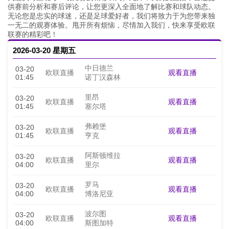
供赛前分析和赛后评论，让您更深入全面地了解比赛和球队动态。
无论您是忠实的球迷，还是足球爱好者，我们将致力于为您带来独
一无二的观赛体验。甩开所有烦恼，尽情加入我们，快来享受欧联
联赛的精彩吧！
2026-03-20 星期五
中日德兰
03-20
观看直播
欧联直播
01:45
诺丁汉森林
里昂
03-20
观看直播
欧联直播
01:45
塞尔塔
弗赖堡
03-20
观看直播
欧联直播
01:45
亨克
阿斯顿维拉
03-20
观看直播
欧联直播
04:00
里尔
罗马
03-20
观看直播
欧联直播
04:00
博洛尼亚
波尔图
03-20
观看直播
欧联直播
04:00
斯图加特