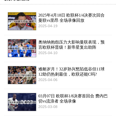
2025年4月18日 欧联杯1/4决赛次回合
曼联vs里昂 全场录像回放
2025-04-19
奥纳纳抱怨压力大影响曼联表现，预
言欧联杯晋级！新帝星复出助阵
2025-04-10
难耐岁月！32岁孙兴慜陷低谷但11球
12助仍热刺最佳，欧联还能C吗?
2025-04-06
03月07日 欧联杯1/8决赛首回合 费内巴
切vs流浪者 全场录像
2025-03-08