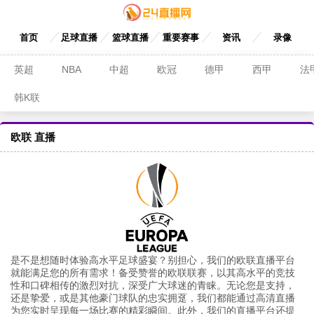
首页
足球直播
篮球直播
重要赛事
资讯
录像
英超
NBA
中超
欧冠
德甲
西甲
法
韩K联
欧联 直播
是不是想随时体验高水平足球盛宴？别担心，我们的欧联直播平台
就能满足您的所有需求！备受赞誉的欧联联赛，以其高水平的竞技
性和口碑相传的激烈对抗，深受广大球迷的青睐。无论您是支持，
还是挚爱，或是其他豪门球队的忠实拥趸，我们都能通过高清直播
为您实时呈现每一场比赛的精彩瞬间。此外，我们的直播平台还提