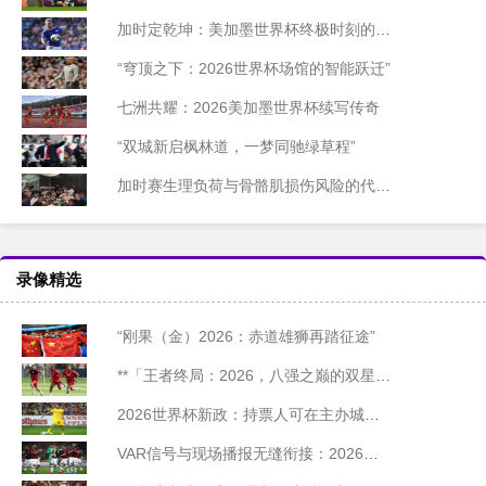
加时定乾坤：美加墨世界杯终极时刻的胜负密码
“穹顶之下：2026世界杯场馆的智能跃迁”
七洲共耀：2026美加墨世界杯续写传奇
“双城新启枫林道，一梦同驰绿草程”
加时赛生理负荷与骨骼肌损伤风险的代谢机制研究——基于2026世界杯备战周期的实证分析
录像精选
“刚果（金）2026：赤道雄狮再踏征途”
**「王者终局：2026，八强之巅的双星陨落」**
2026世界杯新政：持票人可在主办城市免费乘坐公交
VAR信号与现场播报无缝衔接：2026世界杯北美赛区技术前瞻