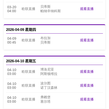
贝蒂斯
03-20
观看直播
欧联直播
04:00
帕纳辛纳科斯
2026-04-09 星期四
布拉加
04-09
观看直播
欧联直播
00:45
贝蒂斯
2026-04-10 星期五
博洛尼亚
04-10
观看直播
欧联直播
03:00
阿斯顿维拉
波尔图
04-10
观看直播
欧联直播
03:00
诺丁汉森林
弗赖堡
04-10
观看直播
欧联直播
03:00
塞尔塔