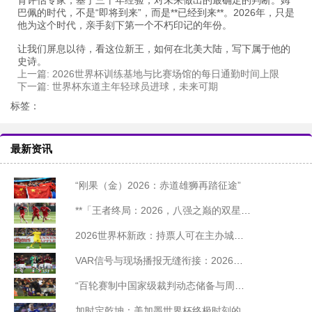
育评估专家，基于三十年经验，对未来做出的最确定的判断。姆
巴佩的时代，不是“即将到来”，而是**已经到来**。2026年，只是
他为这个时代，亲手刻下第一个不朽印记的年份。
让我们屏息以待，看这位新王，如何在北美大陆，写下属于他的
史诗。
上一篇:
2026世界杯训练基地与比赛场馆的每日通勤时间上限
下一篇:
世界杯东道主年轻球员进球，未来可期
标签：
最新资讯
“刚果（金）2026：赤道雄狮再踏征途”
**「王者终局：2026，八强之巅的双星陨落」**
2026世界杯新政：持票人可在主办城市免费乘坐公交
VAR信号与现场播报无缝衔接：2026世界杯北美赛区技术前瞻
“百轮赛制中国家级裁判动态储备与周期迭代模型研究”
加时定乾坤：美加墨世界杯终极时刻的胜负密码