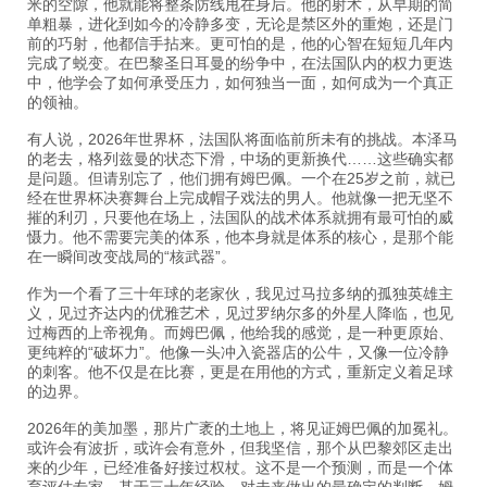
米的空隙，他就能将整条防线甩在身后。他的射术，从早期的简
单粗暴，进化到如今的冷静多变，无论是禁区外的重炮，还是门
前的巧射，他都信手拈来。更可怕的是，他的心智在短短几年内
完成了蜕变。在巴黎圣日耳曼的纷争中，在法国队内的权力更迭
中，他学会了如何承受压力，如何独当一面，如何成为一个真正
的领袖。
有人说，2026年世界杯，法国队将面临前所未有的挑战。本泽马
的老去，格列兹曼的状态下滑，中场的更新换代……这些确实都
是问题。但请别忘了，他们拥有姆巴佩。一个在25岁之前，就已
经在世界杯决赛舞台上完成帽子戏法的男人。他就像一把无坚不
摧的利刃，只要他在场上，法国队的战术体系就拥有最可怕的威
慑力。他不需要完美的体系，他本身就是体系的核心，是那个能
在一瞬间改变战局的“核武器”。
作为一个看了三十年球的老家伙，我见过马拉多纳的孤独英雄主
义，见过齐达内的优雅艺术，见过罗纳尔多的外星人降临，也见
过梅西的上帝视角。而姆巴佩，他给我的感觉，是一种更原始、
更纯粹的“破坏力”。他像一头冲入瓷器店的公牛，又像一位冷静
的刺客。他不仅是在比赛，更是在用他的方式，重新定义着足球
的边界。
2026年的美加墨，那片广袤的土地上，将见证姆巴佩的加冕礼。
或许会有波折，或许会有意外，但我坚信，那个从巴黎郊区走出
来的少年，已经准备好接过权杖。这不是一个预测，而是一个体