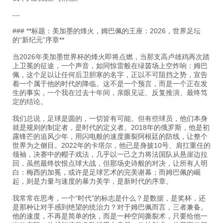
---
### **标题：美加墨的烽火，姆巴佩的王座：2026，世界足坛
的“新纪元”序章**
当2026年美加墨世界杯的烽火即将点燃，当那支高卢雄鸡再次踏
上卫冕的征途，一个声音，如同惊雷般在绿茵场上空炸响：姆巴
佩，这个足以让任何后卫胆寒的名字，正以不可阻挡之势，宣告
着一个属于他的时代的降临。这不是一个预言，而是一个正在发
生的事实，一个我在过去十年间，亲眼见证、反复推演、最终笃
定的结论。
我们总说，足球是圆的，一切皆有可能。但有些球员，他们本身
就是规则的制定者，是时代的定义者。2018年的俄罗斯，他是初
露锋芒的追风少年，用闪电般的速度撕裂阿根廷的防线，让整个
世界为之侧目。2022年的卡塔尔，他已是身披10号、肩扛重任的
领袖，决赛中的帽子戏法，几乎以一己之力将法国队从悬崖边拉
回，虽然最终饮恨点球大战，但那场史诗般的对决，让所有人明
白：梅西的加冕，或许是足球艺术的完美谢幕；而姆巴佩的崛
起，则是力量与速度的暴力美学，是新时代的序章。
我常常在思考，一个“时代”的标志是什么？是数据，是奖杯，还
是那种让对手感到绝望的统治力？对于姆巴佩而言，三者兼备。
他的速度，不再是简单的快，而是一种空间撕裂术，只要给他一