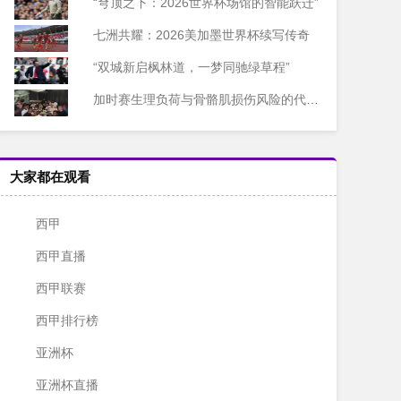
“穹顶之下：2026世界杯场馆的智能跃迁”
七洲共耀：2026美加墨世界杯续写传奇
“双城新启枫林道，一梦同驰绿草程”
加时赛生理负荷与骨骼肌损伤风险的代谢机制研究——基于2026世界杯备战周期的实证分析
大家都在观看
西甲
西甲直播
西甲联赛
西甲排行榜
亚洲杯
亚洲杯直播