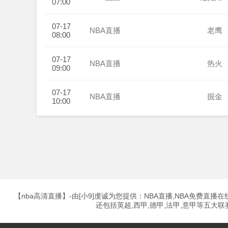
07:00
07-17
NBA直播
老鹰
08:00
07-17
NBA直播
热火
09:00
07-17
NBA直播
掘金
10:00
【nba高清直播】-由[小9]虔诚为您提供：NBA直播,NBA免费
还包括英超,西甲,德甲,法甲,意甲等五