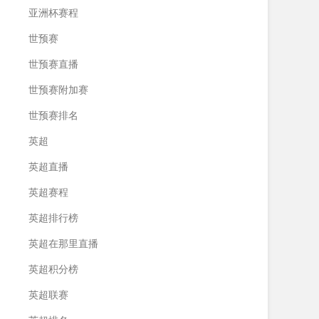
亚洲杯赛程
世预赛
世预赛直播
世预赛附加赛
世预赛排名
英超
英超直播
英超赛程
英超排行榜
英超在那里直播
英超积分榜
英超联赛