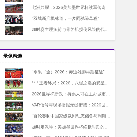
七洲共耀：2026美加墨世界杯续写传奇
“双城新启枫林道，一梦同驰绿草程”
加时赛生理负荷与骨骼肌损伤风险的代谢机制研究——基于2026世界杯备战周期的实证分析
录像精选
“刚果（金）2026：赤道雄狮再踏征途”
**「王者终局：2026，八强之巅的双星陨落」**
2026世界杯新政：持票人可在主办城市免费乘坐公交
VAR信号与现场播报无缝衔接：2026世界杯北美赛区技术前瞻
“百轮赛制中国家级裁判动态储备与周期迭代模型研究”
加时定乾坤：美加墨世界杯终极时刻的胜负密码