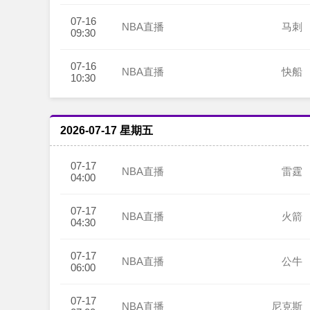
07-16
NBA直播
马刺
09:30
07-16
NBA直播
快船
10:30
2026-07-17 星期五
07-17
NBA直播
雷霆
04:00
07-17
NBA直播
火箭
04:30
07-17
NBA直播
公牛
06:00
07-17
NBA直播
尼克斯