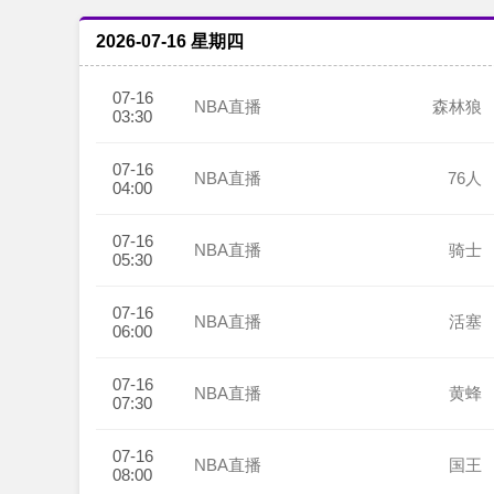
2026-07-16 星期四
07-16
NBA直播
森林狼
03:30
07-16
NBA直播
76人
04:00
07-16
NBA直播
骑士
05:30
07-16
NBA直播
活塞
06:00
07-16
NBA直播
黄蜂
07:30
07-16
NBA直播
国王
08:00