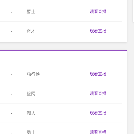
爵士
观看直播
-
奇才
观看直播
-
独行侠
观看直播
-
篮网
观看直播
-
湖人
观看直播
-
勇士
观看直播
-