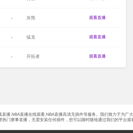
灰熊
观看直播
-
猛龙
观看直播
-
开拓者
观看直播
-
直播在线直播,NBA直播在线观看,NBA直播高清无插件等服务。我们致力于为
大联赛热门赛事直播，无需安装任何插件，您可以随时随地通过我们的平台观看