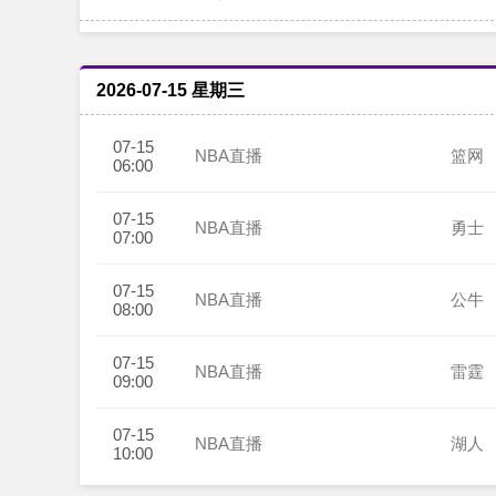
2026-07-15 星期三
07-15
NBA直播
篮网
06:00
07-15
NBA直播
勇士
07:00
07-15
NBA直播
公牛
08:00
07-15
NBA直播
雷霆
09:00
07-15
NBA直播
湖人
10:00