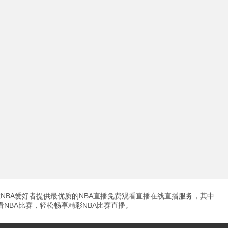
广大NBA爱好者提供最优质的NBA直播免费观看直播在线直播服务，其中
NBA比赛，轻松畅享精彩NBA比赛直播。