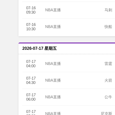
07-16
NBA直播
马刺
09:30
07-16
NBA直播
快船
10:30
2026-07-17 星期五
07-17
NBA直播
雷霆
04:00
07-17
NBA直播
火箭
04:30
07-17
NBA直播
公牛
06:00
07-17
NBA直播
尼克斯