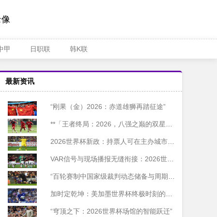
录像
中甲
日职联
韩K联
最新资讯
“刚果（金）2026：赤道雄狮再踏征途”
**「王者终局：2026，八强之巅的双星陨落」**
2026世界杯新政：持票人可在主办城市免费乘坐公交
VAR信号与现场播报无缝衔接：2026世界杯北美赛区技术前瞻
“百轮赛制中国家级裁判动态储备与周期迭代模型研究”
加时定乾坤：美加墨世界杯终极时刻的胜负密码
“穹顶之下：2026世界杯场馆的智能跃迁”