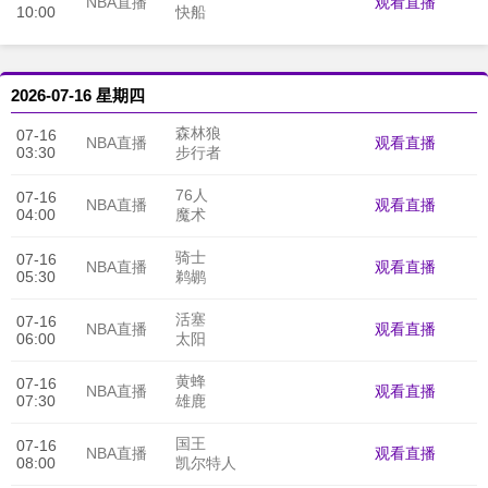
观看直播
NBA直播
10:00
快船
2026-07-16 星期四
森林狼
07-16
观看直播
NBA直播
03:30
步行者
76人
07-16
观看直播
NBA直播
04:00
魔术
骑士
07-16
观看直播
NBA直播
05:30
鹈鹕
活塞
07-16
观看直播
NBA直播
06:00
太阳
黄蜂
07-16
观看直播
NBA直播
07:30
雄鹿
国王
07-16
观看直播
NBA直播
08:00
凯尔特人