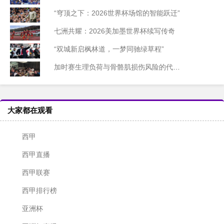
“穹顶之下：2026世界杯场馆的智能跃迁”
七洲共耀：2026美加墨世界杯续写传奇
“双城新启枫林道，一梦同驰绿草程”
加时赛生理负荷与骨骼肌损伤风险的代谢机制研究——基于2026世界杯备战周期的实证分析
大家都在观看
西甲
西甲直播
西甲联赛
西甲排行榜
亚洲杯