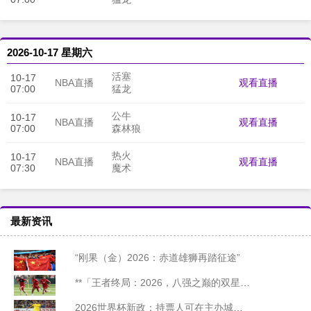
2026-10-17 星期六
活塞
10-17
观看直播
NBA直播
07:00
猛龙
公牛
10-17
观看直播
NBA直播
07:00
森林狼
热火
10-17
观看直播
NBA直播
07:30
魔术
最新资讯
“刚果（金）2026：赤道雄狮再踏征途”
**「王者终局：2026，八强之巅的双星陨落」**
2026世界杯新政：持票人可在主办城市免费乘坐公交