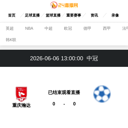
首页
足球直播
篮球直播
重要赛事
资讯
录像
英超
NBA
中超
欧冠
德甲
西甲
法
韩K联
2026-06-06 13:00:00
中冠
已结束观看直播
0
-
0
重庆瀚达