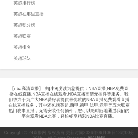
英超排行榜
英超在那里直播
英超积分榜
英超联赛
英超排名
英超球队
【nba高清直播】-由[小9]虔诚为您提供：NBA直播,NBA免费直
播在线直播,NBA直播在线观看,NBA直播高清无插件等服务。我
们致力于为广大NBA爱好者提供最优质的NBA直播免费观看直播
在线直播服务，其中还包括英超,西甲,德甲,法甲,意甲等五大联赛
热门赛事直播，无需安装任何插件，您可以随时随地通过我们的
平台观看NBA比赛，轻松畅享精彩NBA比赛直播。
Copyright © 24直播网 版权所有 更新时间2026年06月06日13时00分