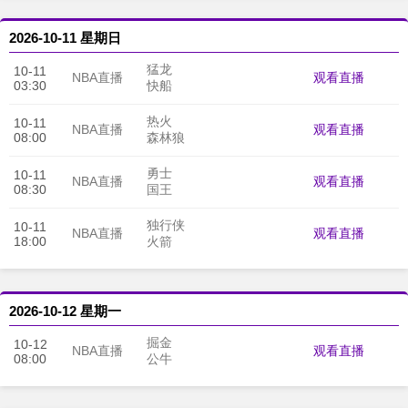
2026-10-11 星期日
猛龙
10-11
观看直播
NBA直播
03:30
快船
热火
10-11
观看直播
NBA直播
08:00
森林狼
勇士
10-11
观看直播
NBA直播
08:30
国王
独行侠
10-11
观看直播
NBA直播
18:00
火箭
2026-10-12 星期一
掘金
10-12
观看直播
NBA直播
08:00
公牛