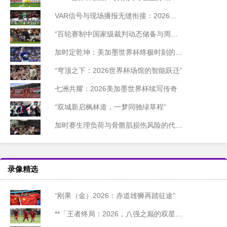
VAR信号与现场播报无缝衔接：2026世界杯北美赛区技术前瞻
“百轮赛制中国家级裁判动态储备与周期迭代模型研究”
加时定乾坤：美加墨世界杯终极时刻的胜负密码
“穹顶之下：2026世界杯场馆的智能跃迁”
七洲共耀：2026美加墨世界杯续写传奇
“双城新启枫林道，一梦同驰绿草程”
加时赛生理负荷与骨骼肌损伤风险的代谢机制研究——基于2026世界杯备战周期的实证分析
录像精选
“刚果（金）2026：赤道雄狮再踏征途”
**「王者终局：2026，八强之巅的双星陨落」**