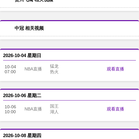
中冠 相关视频
2026-10-04 星期日
猛龙
10-04
观看直播
NBA直播
07:00
热火
2026-10-06 星期二
国王
10-06
观看直播
NBA直播
10:00
湖人
2026-10-08 星期四