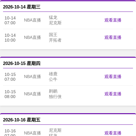
2026-10-14 星期三
猛龙
10-14
观看直播
NBA直播
07:00
尼克斯
国王
10-14
观看直播
NBA直播
10:00
开拓者
2026-10-15 星期四
雄鹿
10-15
观看直播
NBA直播
07:00
公牛
鹈鹕
10-15
观看直播
NBA直播
08:00
独行侠
2026-10-16 星期五
尼克斯
10-16
观看直播
NBA直播
07:00
猛龙