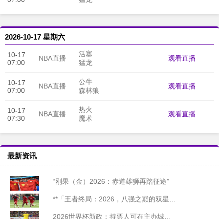
2026-10-17 星期六
活塞
10-17
观看直播
NBA直播
07:00
猛龙
公牛
10-17
观看直播
NBA直播
07:00
森林狼
热火
10-17
观看直播
NBA直播
07:30
魔术
最新资讯
“刚果（金）2026：赤道雄狮再踏征途”
**「王者终局：2026，八强之巅的双星陨落」**
2026世界杯新政：持票人可在主办城市免费乘坐公交